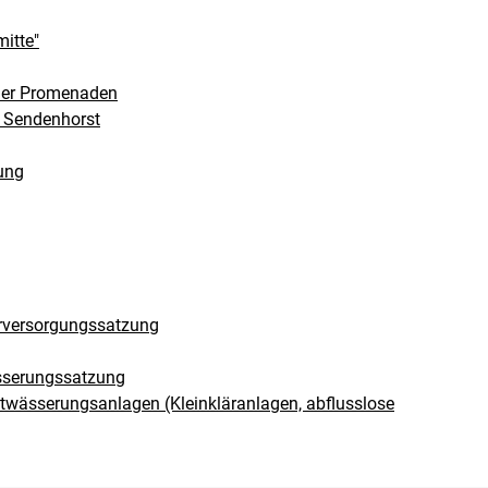
itte"
 der Promenaden
 Sendenhorst
ung
rversorgungssatzung
sserungssatzung
twässerungsanlagen (Kleinkläranlagen, abflusslose