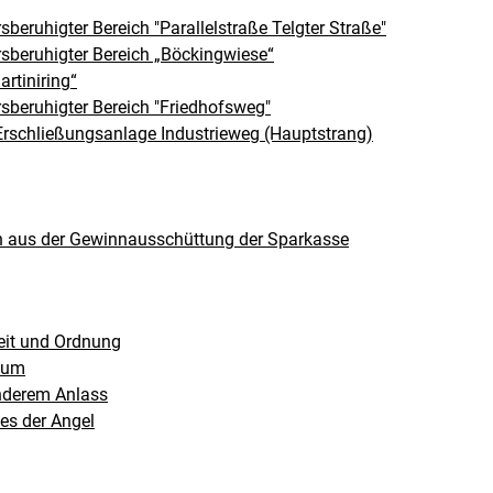
eruhigter Bereich "Parallelstraße Telgter Straße"
sberuhigter Bereich „Böckingwiese“
rtiniring“
sberuhigter Bereich "Friedhofsweg"
Erschließungsanlage Industrieweg (Hauptstrang)
n aus der Gewinnausschüttung der Sparkasse
heit und Ordnung
aum
nderem Anlass
s der Angel