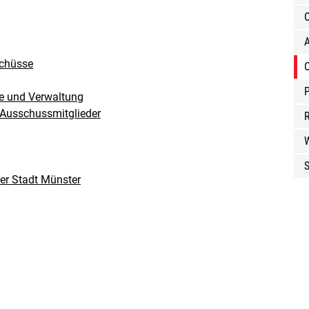
O
schüsse
O
P
se und Verwaltung
 Ausschussmitglieder
R
S
er Stadt Münster