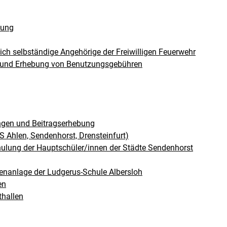
tung
lich selbständige Angehörige der Freiwilligen Feuerwehr
n und Erhebung von Benutzungsgebühren
ngen und Beitragserhebung
hlen, Sendenhorst, Drensteinfurt)
ulung der Hauptschüler/innen der Städte Sendenhorst
enanlage der Ludgerus-Schule Albersloh
en
thallen