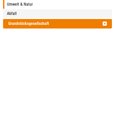
Umwelt & Natur
Abfall
Grundstücksgesellschaft
Kontakt
Frau Ptaszek
Umwelt und Klima
Kirchstraße 1
48324 Sendenhorst
02526/303-141
02526/303-100