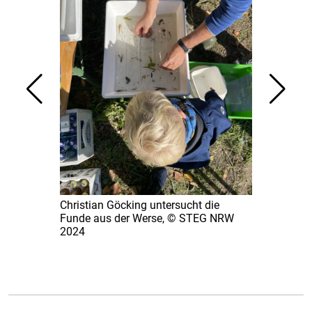
endenhorst),
Christian Göcking untersucht die
Tim Fiebig 
Funde aus der Werse, © STEG NRW
keschert mit
2024
© STEG NR