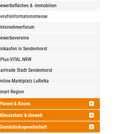
ewerbeflächen & -immobilien
Berufsinformationsmesse
Unternehmerforum
Gewerbevereine
inkaufen in Sendenhorst
9Plus-VITAL.NRW
airtrade Stadt Sendenhorst
Online-Marktplatz LoReNa
Smart Region
Planen & Bauen
Klimaschutz & Umwelt
Grundstücksgesellschaft