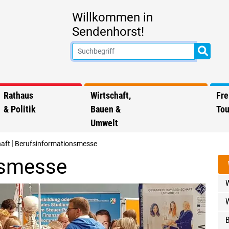
Willkommen in
Sendenhorst!
Rathaus
Wirtschaft,
Fre
& Politik
Bauen &
Tou
Umwelt
|
haft
Berufsinformationsmesse
nsmesse
W
W