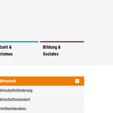
izeit &
Bildung &
rismus
Soziales
Wirtschaft
irtschaftsförderung
irtschaftsstandort
Breitbandausbau