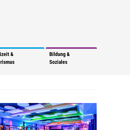
izeit &
Bildung &
rismus
Soziales